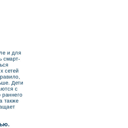
ле и для
ь смарт-
ться
х сетей
правило,
ьше. Дети
аются с
о раннего
а также
ращает
ью.