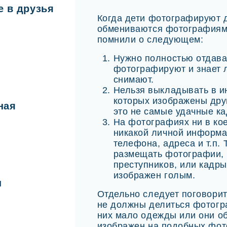
е в друзья
Когда дети фотографируют д
обмениваются фотографиями
помнили о следующем:
Нужно полностью отдават
фотографируют и знает л
снимают.
Нельзя выкладывать в и
которых изображены дру
ная
это не самые удачные к
На фотографиях ни в ко
никакой личной информа
телефона, адреса и т.п. 
размещать фотографии, 
преступников, или кадры,
изображен голым.
н
Отдельно следует поговорить
не должны делиться фотогр
них мало одежды или они о
изображен на подобных фото