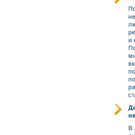
По
н
лю
ре
и
По
м
вк
по
по
р
ст
Д
н
В 