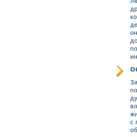
лю
др
ко
де
он
до
по
и
О
За
по
ду
в
жи
с 
об