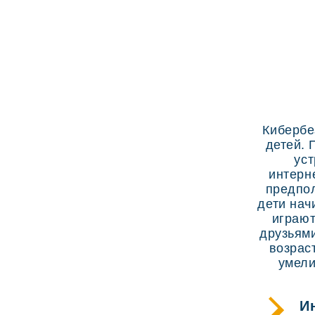
Кибербе
детей. 
уст
интерн
предпол
дети нач
играют
друзьями
возрас
умели
И