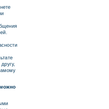
рнете
ни
о
общения
ей.
асности
льтате
другу,
самому
 можно
ными