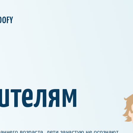
OOFY
ителям
аннего возраста, дети зачастую не осознают