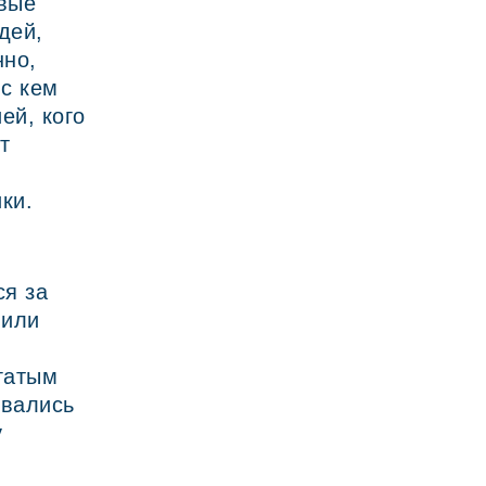
овые
дей,
нно,
 с кем
ей, кого
т
ки.
ся за
 или
гатым
ивались
у